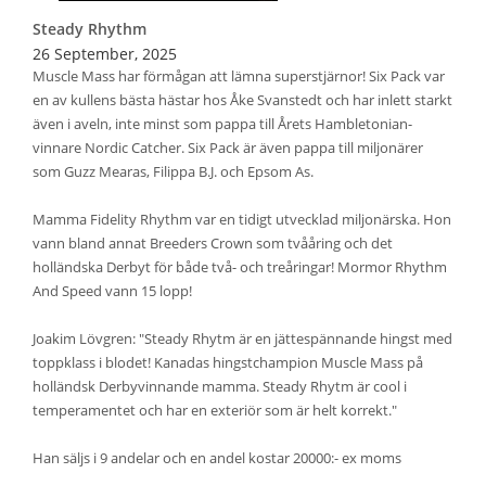
Steady Rhythm
26 September, 2025
Muscle Mass har förmågan att lämna superstjärnor! Six Pack var
en av kullens bästa hästar hos Åke Svanstedt och har inlett starkt
även i aveln, inte minst som pappa till Årets Hambletonian-
vinnare Nordic Catcher. Six Pack är även pappa till miljonärer
som Guzz Mearas, Filippa B.J. och Epsom As.
Mamma Fidelity Rhythm var en tidigt utvecklad miljonärska. Hon
vann bland annat Breeders Crown som tvååring och det
holländska Derbyt för både två- och treåringar! Mormor Rhythm
And Speed vann 15 lopp!
Joakim Lövgren: "Steady Rhytm är en jättespännande hingst med
toppklass i blodet! Kanadas hingstchampion Muscle Mass på
holländsk Derbyvinnande mamma. Steady Rhytm är cool i
temperamentet och har en exteriör som är helt korrekt."
Han säljs i 9 andelar och en andel kostar 20000:- ex moms